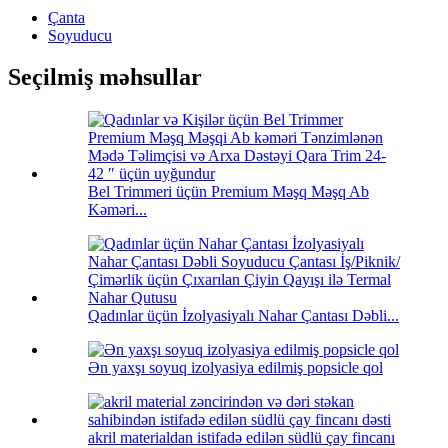
Çanta
Soyuducu
Seçilmiş məhsullar
Bel Trimmeri üçün Premium Məşq Məşq Ab
Kəməri...
Qadınlar üçün İzolyasiyalı Nahar Çantası Dəbli...
Ən yaxşı soyuq izolyasiya edilmiş popsicle qol
akril materialdan istifadə edilən südlü çay fincanı