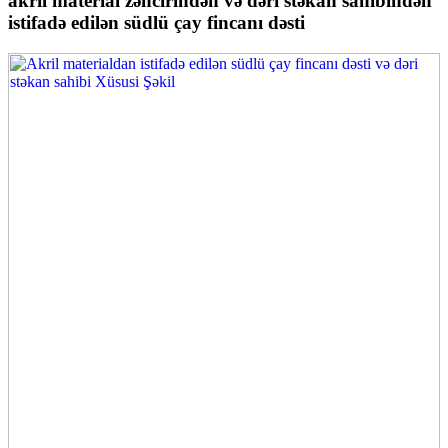
akril material zəncirindən və dəri stəkan sahibindən
istifadə edilən südlü çay fincanı dəsti