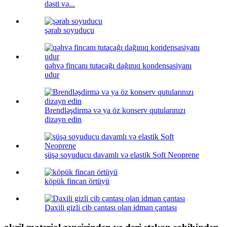
dəsti və...
şərab soyuducu
qəhvə fincanı tutacağı dağınıq kondensasiyanı
udur
Brendləşdirmə və ya öz konserv qutularınızı
dizayn edin
şüşə soyuducu davamlı və elastik Soft Neoprene
köpük fincan örtüyü
Daxili gizli cib çantası olan idman çantası