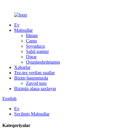
Ev
Məhsullar
İdman
Çanta
Soyuducu
Sahil gəmisi
Digər
Qruplaşdırılmamış
Xəbərlər
Tez-tez verilən suallar
Bizim haqqımızda
Zavod turu
Bizimlə əlaqə saxlayın
English
Ev
Seçilmiş Məhsullar
Kateqoriyalar