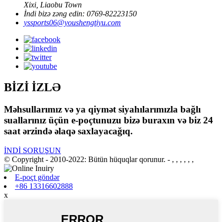
Xixi, Liaobu Town
İndi bizə zəng edin: 0769-82223150
yssports06@youshengtiyu.com
BİZİ İZLƏ
Məhsullarımız və ya qiymət siyahılarımızla bağlı
suallarınız üçün e-poçtunuzu bizə buraxın və biz 24
saat ərzində əlaqə saxlayacağıq.
İNDİ SORUŞUN
© Copyright - 2010-2022: Bütün hüquqlar qorunur.
- , , , , , ,
E-poçt göndər
+86 13316602888
x