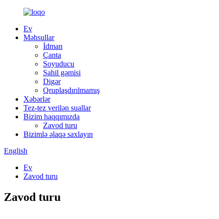
Ev
Məhsullar
İdman
Çanta
Soyuducu
Sahil gəmisi
Digər
Qruplaşdırılmamış
Xəbərlər
Tez-tez verilən suallar
Bizim haqqımızda
Zavod turu
Bizimlə əlaqə saxlayın
English
Ev
Zavod turu
Zavod turu