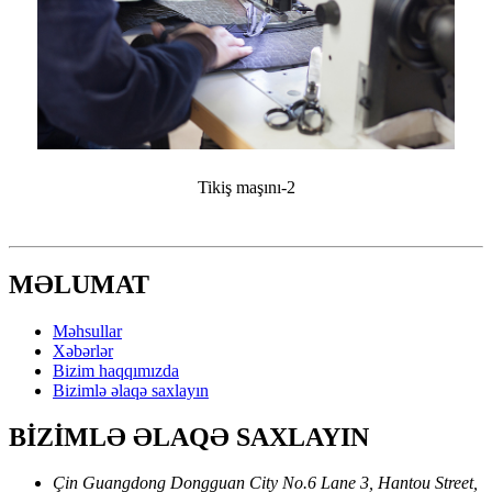
Tikiş maşını-2
MƏLUMAT
Məhsullar
Xəbərlər
Bizim haqqımızda
Bizimlə əlaqə saxlayın
BİZİMLƏ ƏLAQƏ SAXLAYIN
Çin Guangdong Dongguan City No.6 Lane 3, Hantou Street,