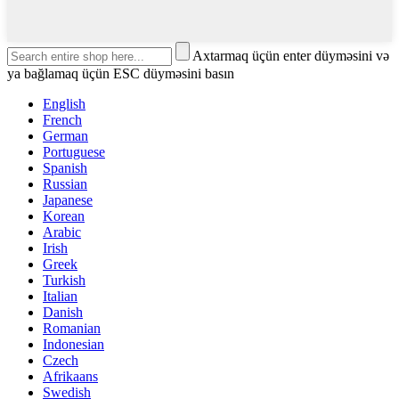
Axtarmaq üçün enter düyməsini və
ya bağlamaq üçün ESC düyməsini basın
English
French
German
Portuguese
Spanish
Russian
Japanese
Korean
Arabic
Irish
Greek
Turkish
Italian
Danish
Romanian
Indonesian
Czech
Afrikaans
Swedish