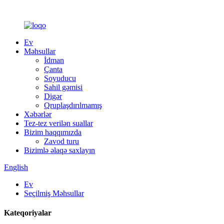
Ev
Məhsullar
İdman
Çanta
Soyuducu
Sahil gəmisi
Digər
Qruplaşdırılmamış
Xəbərlər
Tez-tez verilən suallar
Bizim haqqımızda
Zavod turu
Bizimlə əlaqə saxlayın
English
Ev
Seçilmiş Məhsullar
Kateqoriyalar