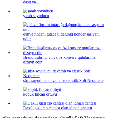
dəsti və...
şərab soyuducu
qəhvə fincanı tutacağı dağınıq kondensasiyanı
udur
Brendləşdirmə və ya öz konserv qutularınızı
dizayn edin
şüşə soyuducu davamlı və elastik Soft Neoprene
köpük fincan örtüyü
Daxili gizli cib çantası olan idman çantası