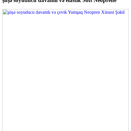
şüşə soyuducu davamlı və elastik Soft Neoprene