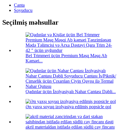
Çanta
Soyuducu
Seçilmiş məhsullar
Bel Trimmeri üçün Premium Məşq Məşq Ab
Kəməri...
Qadınlar üçün İzolyasiyalı Nahar Çantası Dəbli...
Ən yaxşı soyuq izolyasiya edilmiş popsicle qol
akril materialdan istifadə edilən südlü çay fincanı