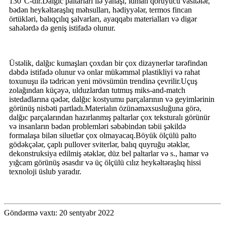
130°C-dir.Dalğıc paltarları ilə yanaşı, idman qoruyucu vasitələr,
bədən heykəltəraşlıq məhsulları, hədiyyələr, termos fincan
örtükləri, balıqçılıq şalvarları, ayaqqabı materialları və digər
sahələrdə də geniş istifadə olunur.
Üstəlik, dalğıc kumaşları çoxdan bir çox dizaynerlər tərəfindən
dəbdə istifadə olunur və onlar mükəmməl plastikliyi və rahat
toxunuşu ilə tədricən yeni mövsümün trendinə çevrilir.Uçuş
zolağından küçəyə, ulduzlardan tutmuş miks-and-match
istedadlarına qədər, dalğıc kostyumu parçalarının və geyimlərinin
görünüş nisbəti partladı.Materialın özünəməxsusluğuna görə,
dalğıc parçalarından hazırlanmış paltarlar çox teksturalı görünür
və insanların bədən problemləri səbəbindən təbii şəkildə
formalaşa bilən siluetlər çox olmayacaq.Böyük ölçülü palto
gödəkçələr, çaplı pullover sviterlər, balıq quyruğu ətəklər,
dekonstruksiya edilmiş ətəklər, düz bel paltarlar və s., hamar və
yığcam görünüş əsasdır və üç ölçülü cılız heykəltəraşlıq hissi
texnoloji üslub yaradır.
Göndərmə vaxtı: 20 sentyabr 2022