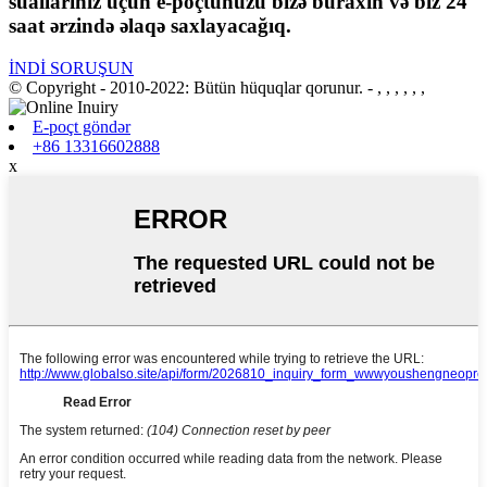
suallarınız üçün e-poçtunuzu bizə buraxın və biz 24
saat ərzində əlaqə saxlayacağıq.
İNDİ SORUŞUN
© Copyright - 2010-2022: Bütün hüquqlar qorunur.
- , , , , , ,
E-poçt göndər
+86 13316602888
x