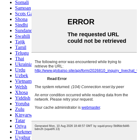
Somali
Samoan
Scots Gaelic
Shona
Sindhi
Sundanese
Swahili
Tajik
Tamil
Telugu
Thai
Ukrainian
Urdu
Uzbek
Vietnamese
Welsh
Xhosa
Yiddish
Yoruba
Zulu
Kinyarwanda
Tatar
Oriya
Turkmen
Uyghur