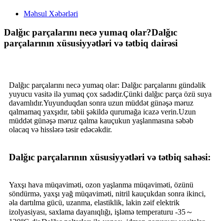
Məhsul Xəbərləri
Dalğıc parçalarını necə yumaq olar?Dalğıc
parçalarının xüsusiyyətləri və tətbiq dairəsi
Dalğıc parçalarını necə yumaq olar: Dalğıc parçalarını gündəlik
yuyucu vasitə ilə yumaq çox sadədir.Çünki dalğıc parça özü suya
davamlıdır.Yuyunduqdan sonra uzun müddət günəşə məruz
qalmamaq yaxşıdır, təbii şəkildə qurumağa icazə verin.Uzun
müddət günəşə məruz qalma kauçukun yaşlanmasına səbəb
olacaq və hisslərə təsir edəcəkdir.
Dalğıc parçalarının xüsusiyyətləri və tətbiq sahəsi:
Yaxşı hava müqaviməti, ozon yaşlanma müqaviməti, özünü
söndürmə, yaxşı yağ müqaviməti, nitril kauçukdan sonra ikinci,
əla dartılma gücü, uzanma, elastiklik, lakin zəif elektrik
izolyasiyası, saxlama dayanıqlığı, işləmə temperaturu -35～