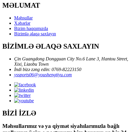
MƏLUMAT
Məhsullar
Xəbərlər
Bizim haqqımızda
Bizimlə əlaqə saxlayın
BİZİMLƏ ƏLAQƏ SAXLAYIN
Çin Guangdong Dongguan City No.6 Lane 3, Hantou Street,
Xixi, Liaobu Town
İndi bizə zəng edin: 0769-82223150
yssports06@youshengtiyu.com
BİZİ İZLƏ
Məhsullarımız və ya qiymət siyahılarımızla bağlı