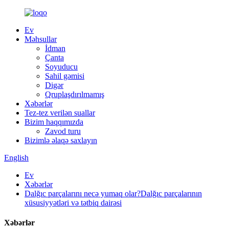
Ev
Məhsullar
İdman
Çanta
Soyuducu
Sahil gəmisi
Digər
Qruplaşdırılmamış
Xəbərlər
Tez-tez verilən suallar
Bizim haqqımızda
Zavod turu
Bizimlə əlaqə saxlayın
English
Ev
Xəbərlər
Dalğıc parçalarını necə yumaq olar?Dalğıc parçalarının
xüsusiyyətləri və tətbiq dairəsi
Xəbərlər