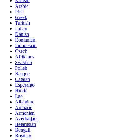
Korean
Arabic
Irish
Greek
Turkish
Italian
Danish
Romanian
Indonesian
Czech
Afrikaans
Swedish
Polish
Basque
Catalan
Esperanto
Hindi
Lao
Albanian
Amharic
Armenian
Azerbaijani
Belarusian
Bengali
Bosnian